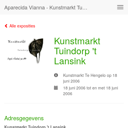
Aparecida Vianna - Kunstmarkt Tuindorp 't Lansink
Tog
navi
Alle exposities
Kunstmarkt
Tuindorp 't
Lansink
Kunstmarkt Te Hengelo op 18
juni 2006
18 juni 2006 tot en met 18 juni
2006
Adresgegevens
Kunstmarkt Tuindorp 't Lansink