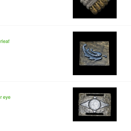
rleaf
er eye